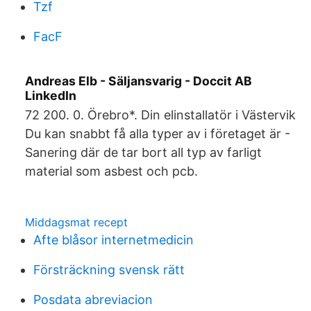
Tzf
FacF
Andreas Elb - Säljansvarig - Doccit AB
LinkedIn
72 200. 0. Örebro*. Din elinstallatör i Västervik
Du kan snabbt få alla typer av i företaget är -
Sanering där de tar bort all typ av farligt
material som asbest och pcb.
Middagsmat recept
Afte blåsor internetmedicin
Försträckning svensk rätt
Posdata abreviacion