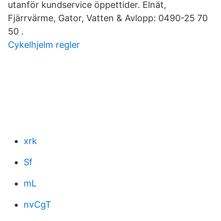
utanför kundservice öppettider. Elnät,
Fjärrvärme, Gator, Vatten & Avlopp: 0490-25 70
50 .
Cykelhjelm regler
xrk
Sf
mL
nvCgT