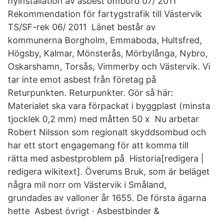
nyinstallation av asbest ombord 07/ 2011
Rekommendation för fartygstrafik till Västervik
TS/SF-rek 06/ 2011 Länet består av
kommunerna Borgholm, Emmaboda, Hultsfred,
Högsby, Kalmar, Mönsterås, Mörbylånga, Nybro,
Oskarshamn, Torsås, Vimmerby och Västervik. Vi
tar inte emot asbest från företag på
Returpunkten. Returpunkter. Gör så här:
Materialet ska vara förpackat i byggplast (minsta
tjocklek 0,2 mm) med måtten 50 x Nu arbetar
Robert Nilsson som regionalt skyddsombud och
har ett stort engagemang för att komma till
rätta med asbestproblem på Historia[redigera |
redigera wikitext]. Överums Bruk, som är beläget
några mil norr om Västervik i Småland,
grundades av valloner år 1655. De första ägarna
hette Asbest övrigt · Asbestbinder &